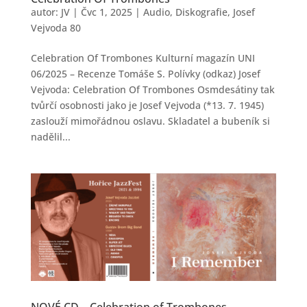
autor:
JV
|
Čvc 1, 2025
|
Audio
,
Diskografie
,
Josef
Vejvoda 80
Celebration Of Trombones Kulturní magazín UNI
06/2025 – Recenze Tomáše S. Polívky (odkaz) Josef
Vejvoda: Celebration Of Trombones Osmdesátiny tak
tvůrčí osobnosti jako je Josef Vejvoda (*13. 7. 1945)
zaslouží mimořádnou oslavu. Skladatel a bubeník si
nadělil...
NOVÉ CD – Celebration of Trombones