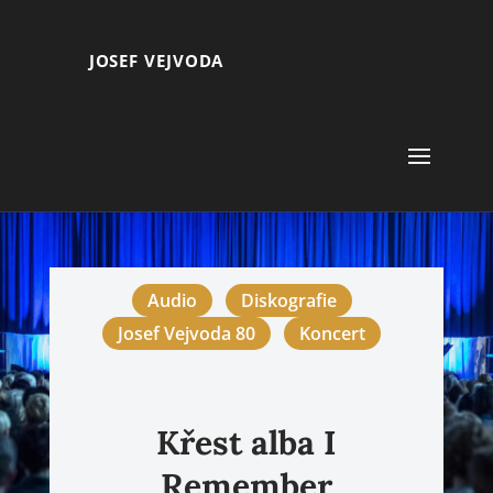
JOSEF VEJVODA
Audio
Diskografie
Josef Vejvoda 80
Koncert
Křest alba I
Remember