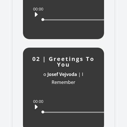
Audio
00:00
přehrávač
02 | Greetings To
You
o
Josef Vejvoda
|
I
Remember
Audio
00:00
přehrávač