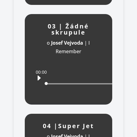
03 | Žádné
skrupule
o
Josef Vejvoda
|
I
Remember
Audio
00:00
přehrávač
04 |Super Jet
o
Josef Vejvoda
|
I