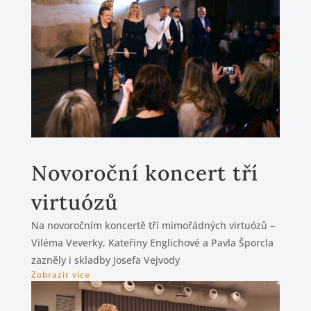
Novoroční koncert tří
virtuózů
Na novoročním koncertě tří mimořádných virtuózů –
Viléma Veverky, Kateřiny Englichové a Pavla Šporcla
zazněly i skladby Josefa Vejvody
Zobrazit více