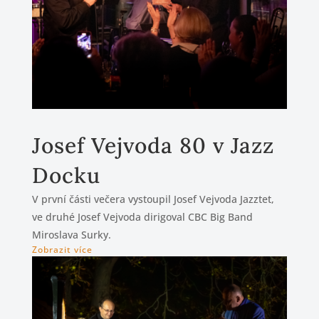
Josef Vejvoda 80 v Jazz
Docku
V první části večera vystoupil Josef Vejvoda Jazztet,
ve druhé Josef Vejvoda dirigoval CBC Big Band
Miroslava Surky.
Zobrazit více