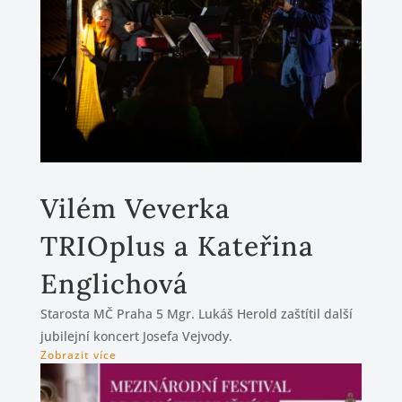
Vilém Veverka
TRIOplus a Kateřina
Englichová
Starosta MČ Praha 5 Mgr. Lukáš Herold zaštítil další
jubilejní koncert Josefa Vejvody.
Zobrazit více