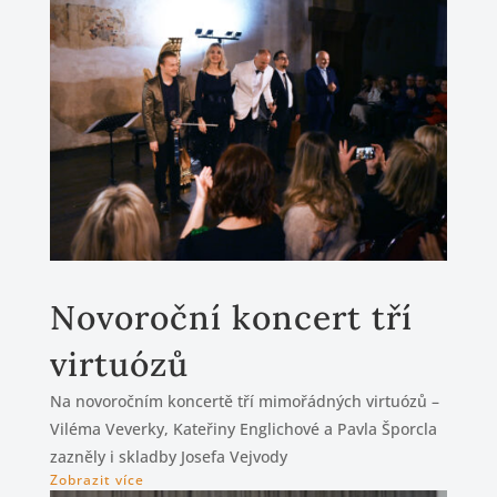
Novoroční koncert tří
virtuózů
Na novoročním koncertě tří mimořádných virtuózů –
Viléma Veverky, Kateřiny Englichové a Pavla Šporcla
zazněly i skladby Josefa Vejvody
Zobrazit více