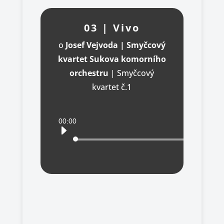
03 | Vivo
o
Josef Vejvoda | Smyčcový
kvartet Sukova komorního
orchestru
|
Smyčcový
kvartet č.1
Audio
00:00
přehrávač