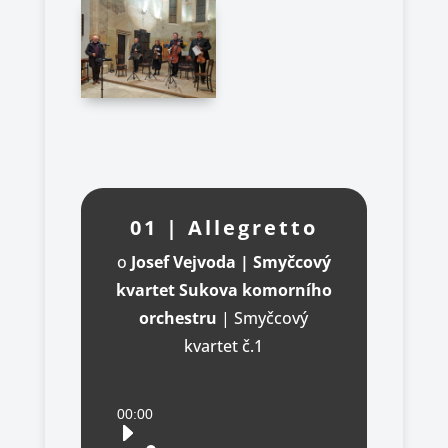
01 | Allegretto
o
Josef Vejvoda | Smyčcový
kvartet Sukova komorního
orchestru
|
Smyčcový
kvartet č.1
Audio
00:00
přehrávač