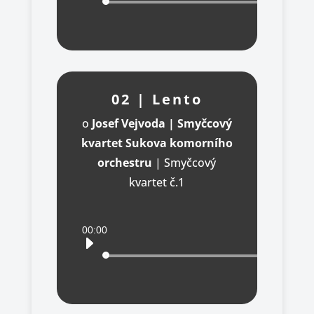
02 | Lento
o
Josef Vejvoda | Smyčcový
kvartet Sukova komorního
orchestru
|
Smyčcový
kvartet č.1
Audio
00:00
přehrávač