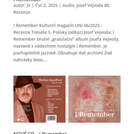
autor:
JV
|
Čvc 2, 2025
|
Audio
,
Josef Vejvoda 80
,
Recenze
I Remember Kulturní magazín UNI 06/2025 –
Recenze Tomáše S. Polívky (odkaz) Josef Vejvoda: I
Remember Druhé „gratulační“ album Josefa Vejvody,
nazvané s nádechem nostalgie I Remember, je
pochopitelně jazzové. Obsahuje dvě archivní živé
nahrávky dvou...
NOVÉ CD – I Remember