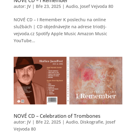
NOVÉ CD – I Remember
autor:
JV
|
Bře 23, 2025
|
Audio
,
Josef Vejvoda 80
NOVÉ CD – I Remember K poslechu na online
službách | CD objednávejte na adrese trio@j-
vejvoda.cz Spotify Apple Music Amazon Music
YouTube...
NOVÉ CD – Celebration of Trombones
autor:
JV
|
Bře 22, 2025
|
Audio
,
Diskografie
,
Josef
Vejvoda 80