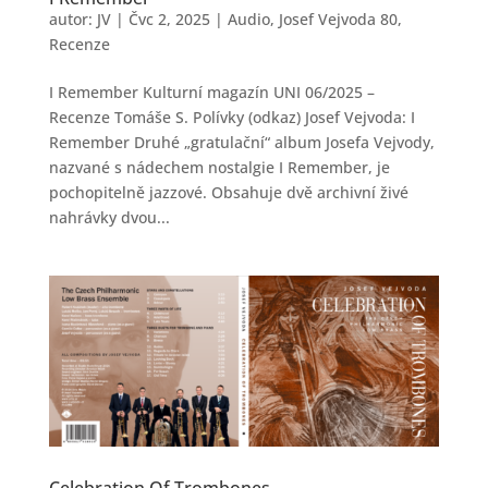
autor:
JV
|
Čvc 2, 2025
|
Audio
,
Josef Vejvoda 80
,
Recenze
I Remember Kulturní magazín UNI 06/2025 –
Recenze Tomáše S. Polívky (odkaz) Josef Vejvoda: I
Remember Druhé „gratulační“ album Josefa Vejvody,
nazvané s nádechem nostalgie I Remember, je
pochopitelně jazzové. Obsahuje dvě archivní živé
nahrávky dvou...
Celebration Of Trombones