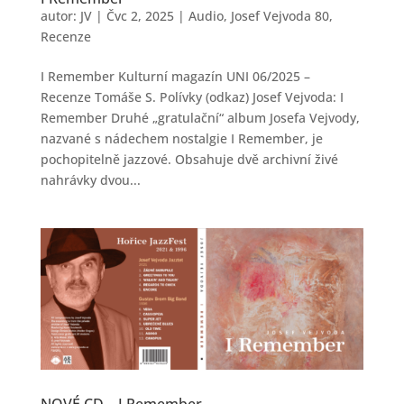
autor:
JV
|
Čvc 2, 2025
|
Audio
,
Josef Vejvoda 80
,
Recenze
I Remember Kulturní magazín UNI 06/2025 –
Recenze Tomáše S. Polívky (odkaz) Josef Vejvoda: I
Remember Druhé „gratulační“ album Josefa Vejvody,
nazvané s nádechem nostalgie I Remember, je
pochopitelně jazzové. Obsahuje dvě archivní živé
nahrávky dvou...
NOVÉ CD – I Remember