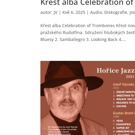
Křest alba Celebration o
autor:
JV
|
Kvě 6, 2025
|
Audio
,
Diskografie
,
Jo
Křest alba Celebration of Trombones Křest nov
pražského Rudolfina. Sdružení hlubokých žesťů
Bluesy 2. Samballegro 3. Looking Back 4....