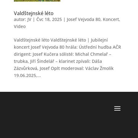
Valdštejnské léto
autor:
JV
|
Čvc 18, 2025
|
Josef Vejvoda 80
,
Koncert
,
Video
Valdštejnské léto Valdštejnské léto | Jubilejní
koncert Josef Vejvoda 80 hrála: Ústřední hudba AČR
dirigent: Josef Kučera sólisté: Michal Chmelař –
trubka, Jiří Šindelář – klarinet zpívali: Dáša
Zázvůrková, Josef Oplt moderoval: Václav Žmolík
19.06.2025,...