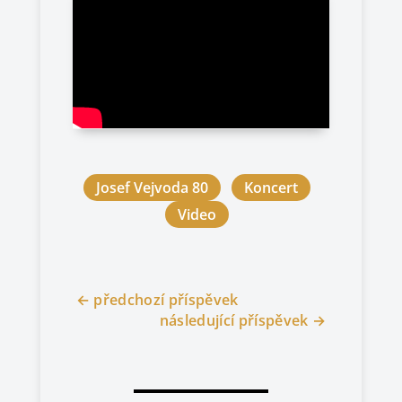
Josef Vejvoda 80
Koncert
Video
←
předchozí příspěvek
následující příspěvek
→