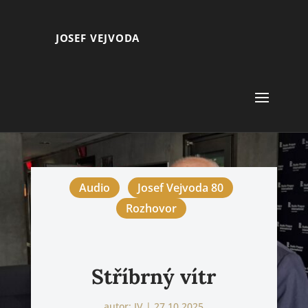
JOSEF VEJVODA
Audio
Josef Vejvoda 80
Rozhovor
Stříbrný vítr
autor:
JV
|
27.10.2025