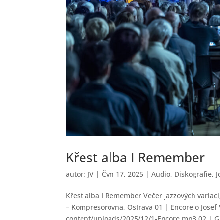
Křest alba I Remember
autor:
JV
|
Čvn 17, 2025
|
Audio
,
Diskografie
,
J
Křest alba I Remember Večer jazzových variací
– Kompresorovna, Ostrava 01 | Encore o Josef
content/uploads/2025/12/1-Encore.mp3 02 | Gr