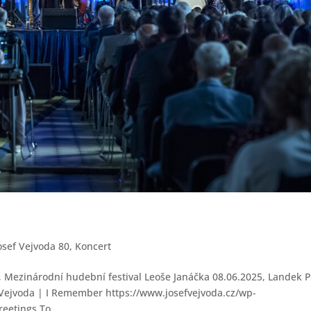
osef Vejvoda 80
,
Koncert
, Mezinárodní hudební festival Leoše Janáčka 08.06.2025, Landek 
 Vejvoda | I Remember https://www.josefvejvoda.cz/wp-
eetings To...