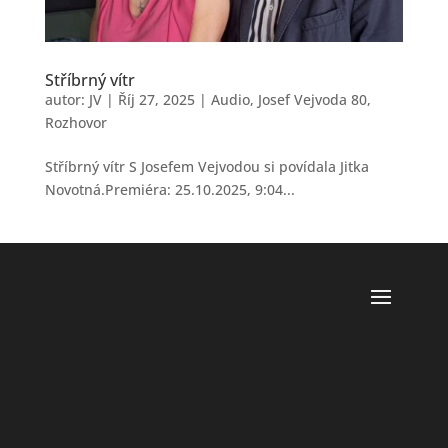
Stříbrný vítr
autor:
JV
|
Říj 27, 2025
|
Audio
,
Josef Vejvoda 80
,
Rozhovor
Stříbrný vítr S Josefem Vejvodou si povídala Jitka
Novotná.Premiéra: 25.10.2025, 9:04...