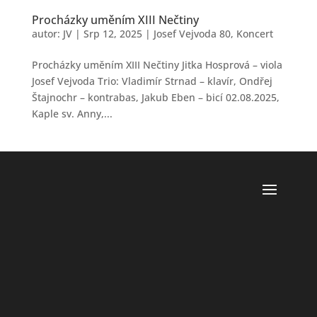
Procházky uměním XIII Nečtiny
autor:
JV
|
Srp 12, 2025
|
Josef Vejvoda 80
,
Koncert
Procházky uměním XIII Nečtiny Jitka Hosprová – viola
Josef Vejvoda Trio: Vladimír Strnad – klavír, Ondřej
Štajnochr – kontrabas, Jakub Eben – bicí 02.08.2025,
Kaple sv. Anny,...