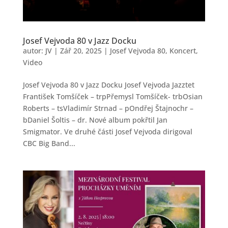
Josef Vejvoda 80 v Jazz Docku
autor:
JV
|
Zář 20, 2025
|
Josef Vejvoda 80
,
Koncert
,
Video
Josef Vejvoda 80 v Jazz Docku Josef Vejvoda Jazztet
František Tomšíček – trpPřemysl Tomšíček- trbOsian
Roberts – tsVladimír Strnad – pOndřej Štajnochr –
bDaniel Šoltis – dr. Nové album pokřtil Jan
Smigmator. Ve druhé části Josef Vejvoda dirigoval
CBC Big Band...